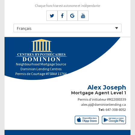
Chaque franchise est autonome et indépendante
Français
Neighbourhood Mortgage Source
Dominion Lending Centres
Permis de Courtage #FSRA# 11764
Alex Joseph
Mortgage Agent Level 1
Permis d’initiateur #M22000339
alex.pj@dominionlending.ca
Tel:
647-308-8052