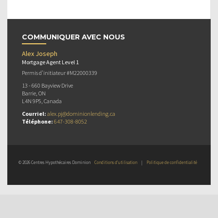
COMMUNIQUER AVEC NOUS
Alex Joseph
Mortgage Agent Level 1
Permis d’initiateur #M22000339
13 - 660 Bayview Drive
Barrie, ON
L4N 9P5, Canada
Courriel:
alex.pj@dominionlending.ca
Téléphone:
647-308-8052
© 2026 Centres Hypothécaires Dominion
Conditions d’utilisation
|
Politique de confidentialité