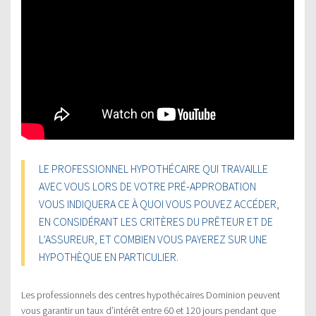
LE PROFESSIONNEL HYPOTHÉCAIRE QUI TRAVAILLE
AVEC VOUS LORS DE VOTRE PRÉ-APPROBATION
VOUS INDIQUERA CE À QUOI VOUS POUVEZ ACCÉDER,
EN CONSIDÉRANT LES CRITÈRES DU PRÊTEUR ET DE
L’ASSUREUR, ET COMBIEN VOUS PAYEREZ SUR UNE
HYPOTHÈQUE EN PARTICULIER.
Les professionnels des centres hypothécaires Dominion peuvent
vous garantir un taux d’intérêt entre 60 et 120 jours pendant que