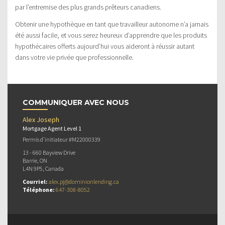
par l’entremise des plus grands prêteurs canadiens.
Obtenir une hypothèque en tant que travailleur autonome n’a jamais
été aussi facile, et vous serez heureux d’apprendre que les produits
hypothécaires offerts aujourd’hui vous aideront à réussir autant
dans votre vie privée que professionnelle.
COMMUNIQUER AVEC NOUS
Alex Joseph
Mortgage Agent Level 1
Permis d’initiateur #M22000339
13 - 660 Bayview Drive
Barrie, ON
L4N 9P5, Canada
Courriel:
alex.pj@dominionlending.ca
Téléphone:
647-308-8052