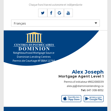
Chaque franchise est autonome et indépendante
Français
Neighbourhood Mortgage Source
Dominion Lending Centres
Permis de Courtage #FSRA# 11764
Alex Joseph
Mortgage Agent Level 1
Permis d’initiateur #M22000339
alex.pj@dominionlending.ca
Tel:
647-308-8052